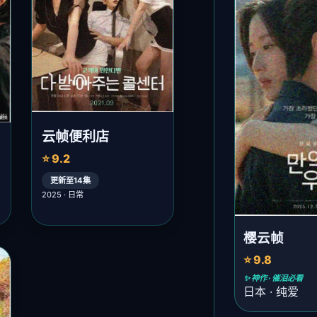
云帧便利店
⭐ 9.2
更新至14集
2025 · 日常
樱云帧
⭐ 9.8
✨ 神作 · 催泪必看
日本 · 纯爱