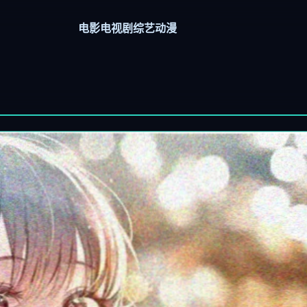
电影
电视剧
综艺
动漫