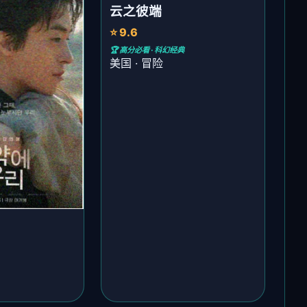
云之彼端
⭐ 9.6
🏆 高分必看 · 科幻经典
美国 · 冒险