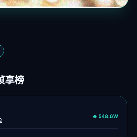
帧帧享榜
🔥 548.6W
险