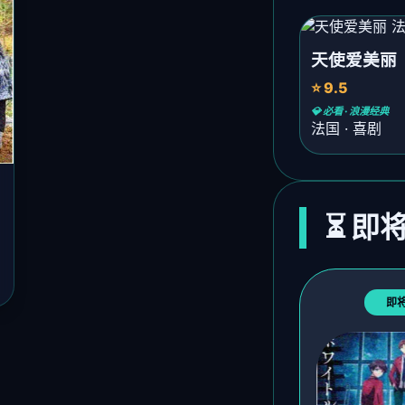
天使爱美丽
⭐ 9.5
💎 必看 · 浪漫经典
法国 · 喜剧
⏳ 即
即