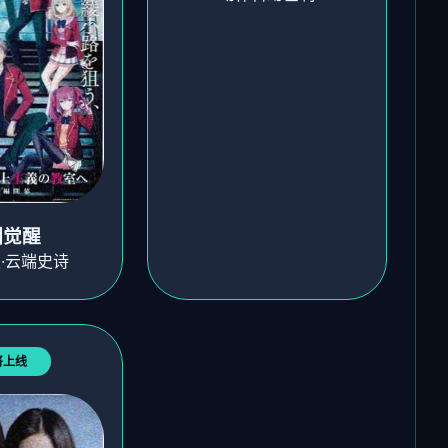
渊觉醒
·云端史诗
将上线